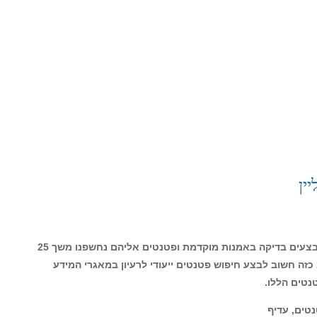
ם עולמיים
ש! חיפוש פטנטים אונליין – כולל צילום
והקלטה!