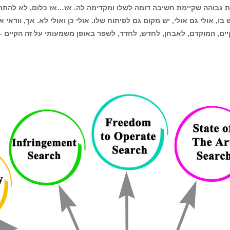
רישום פטנט
ונליין