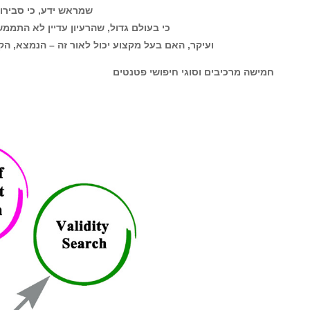
חיפוש פטנטים החל מ- – 1,100 ש”ח. לאחר שלב זה, נוכל להיכנס לביצוע
אונליין
חדש! חיפוש פטנטים – א