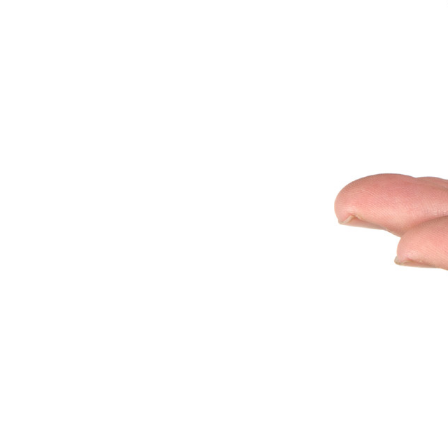
*להבין, עסקינן, חיפוש פטנטים מקדמי. למרות, שיש מצבים שהחיפוש הנ”ל נותן את התשובות המתבקשות, ואף מעבר. וביתר פירוט: אנו מבצעים בדיקה באמנות מוקדמת ופטנטים אליהם נחשפנו משך 25
 פטנטים ייעודי לרעיון במאגרי המידע