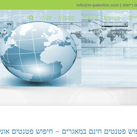
 קשר
חי