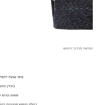
ש פטנטים, או חיפוש פטנט – מי ששם יהבו גם למצ
 סבירות גבוהה שקיימת חשיבה דומה לשלו ומקדימה 
 התממש בו, אולי גם אולי, יש מקום גם לפיתוח שלו. 
מצא, הקיים, המוקדם, לאבחן, לחדש, לחדד, לשפר ב