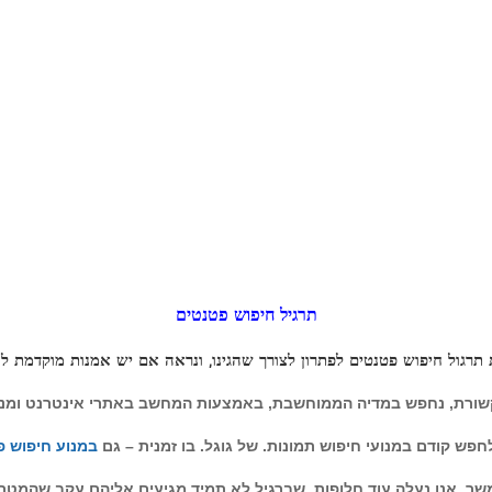
וא לעצמו סיכוי להכנסה מפטנטים, עדיף
לה. אז…אז כלום, לא להתרגש. ואף על פי כן, ידע
אולי כן ואולי לא. אך, וודאי אין סיבה להרמת ידיים
אופן משמעותי על זה הקיים – והאם, בבחינת הדברי