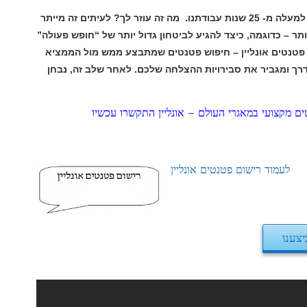
ם במאגרים ההיסטוריים שלנו. אלו מאגרי מידע המכילים עשרות אלפי פטנטים אליהם התוודענו במהלך למעלה מ- 25 שנות עבודתנו. מה זה עוזר לך? לעיתים זה מייתר
גיע לביטחון גדול יותר של “חופש פעולה”
יפוש פטנטים שמתבצע ממש מול הממציא
ויות ההצלחה שלכם. לאחר שלב זה, נבחן