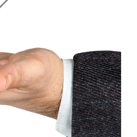
פטנטים ראשי – לו
כנסו – בחרו יום ושעה ביומן
חיפוש פטנטים במאגרים חינם – ח
מתנה? חיפוש פטנטים
טנט מקביל לרעיון הנבחן – אין התהליך האמור הז
נטים העולמיים – ולא להסתפק כלל בעובדה שאצלנ