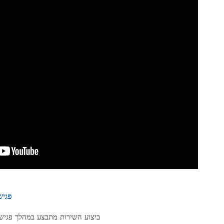
“
בוואטסאפ” – 050-6300075
חיפוש פטנט מתנה* – חיפוש פטנט חינם – במאגר