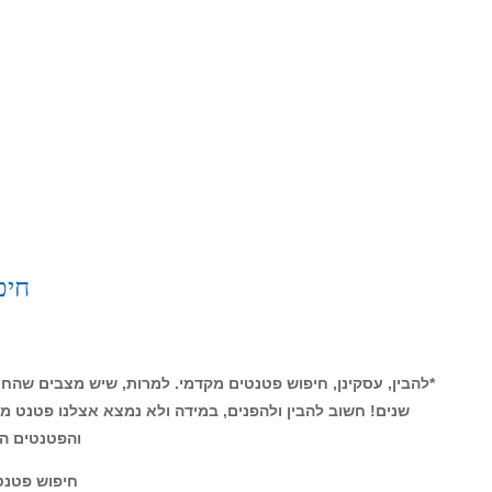
פגישת ייעוץ בווידיאו (פגישת זום) – וביצוע חי
ך פגישת הזום שקבעתם. והכול, אל מול הלקוח, אל מו
מחיר חיפוש פטנטים – 1,100 ש”ח
כנסו – בחרו יום ושעה ביומן.
פגישת ייעוץ בווידיאו (פגישת זום) – וביצוע חי
ביצוע השירות מתבצע במהלך פגישת הזום שקבעתם. וה
הפוטנציאלי. חיפוש פטנטים מתבצע